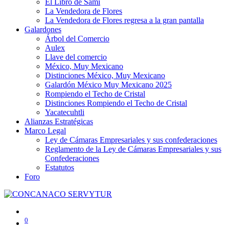
El Libro de Sami
La Vendedora de Flores
La Vendedora de Flores regresa a la gran pantalla
Galardones
Árbol del Comercio
Aulex
Llave del comercio
México, Muy Mexicano
Distinciones México, Muy Mexicano
Galardón México Muy Mexicano 2025
Rompiendo el Techo de Cristal
Distinciones Rompiendo el Techo de Cristal
Yacatecuhtli
Alianzas Estratégicas
Marco Legal
Ley de Cámaras Empresariales y sus confederaciones
Reglamento de la Ley de Cámaras Empresariales y sus
Confederaciones
Estatutos
Foro
0