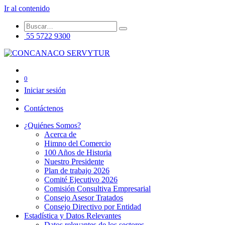
Ir al contenido
55 5722 9300
0
Iniciar sesión
Contáctenos
¿Quiénes Somos?
Acerca de
Himno del Comercio
100 Años de Historia
Nuestro Presidente
Plan de trabajo 2026
Comité Ejecutivo 2026
Comisión Consultiva Empresarial
Consejo Asesor Tratados
Consejo Directivo por Entidad
Estadística y Datos Relevantes
Datos relevantes de los sectores