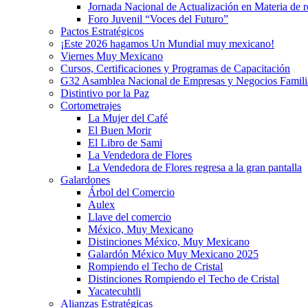
Jornada Nacional de Actualización en Materia de
Foro Juvenil “Voces del Futuro”
Pactos Estratégicos
¡Este 2026 hagamos Un Mundial muy mexicano!
Viernes Muy Mexicano
Cursos, Certificaciones y Programas de Capacitación
G32 Asamblea Nacional de Empresas y Negocios Famili
Distintivo por la Paz
Cortometrajes
La Mujer del Café
El Buen Morir
El Libro de Sami
La Vendedora de Flores
La Vendedora de Flores regresa a la gran pantalla
Galardones
Árbol del Comercio
Aulex
Llave del comercio
México, Muy Mexicano
Distinciones México, Muy Mexicano
Galardón México Muy Mexicano 2025
Rompiendo el Techo de Cristal
Distinciones Rompiendo el Techo de Cristal
Yacatecuhtli
Alianzas Estratégicas