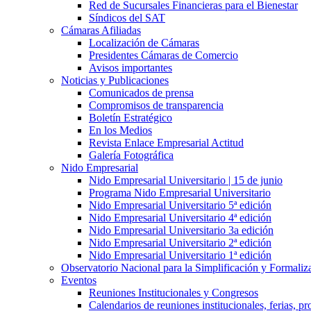
Red de Sucursales Financieras para el Bienestar
Síndicos del SAT
Cámaras Afiliadas
Localización de Cámaras
Presidentes Cámaras de Comercio
Avisos importantes
Noticias y Publicaciones
Comunicados de prensa
Compromisos de transparencia
Boletín Estratégico
En los Medios
Revista Enlace Empresarial Actitud
Galería Fotográfica
Nido Empresarial
Nido Empresarial Universitario | 15 de junio
Programa Nido Empresarial Universitario
Nido Empresarial Universitario 5ª edición
Nido Empresarial Universitario 4ª edición
Nido Empresarial Universitario 3a edición
Nido Empresarial Universitario 2ª edición
Nido Empresarial Universitario 1ª edición
Observatorio Nacional para la Simplificación y Formali
Eventos
Reuniones Institucionales y Congresos
Calendarios de reuniones institucionales, ferias, p