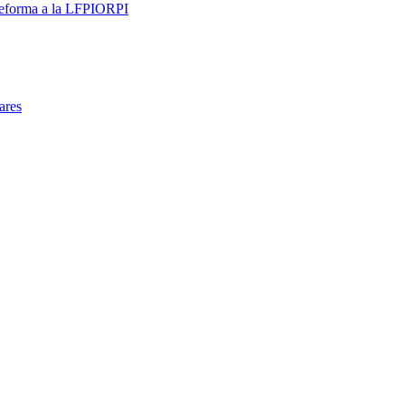
 reforma a la LFPIORPI
ares