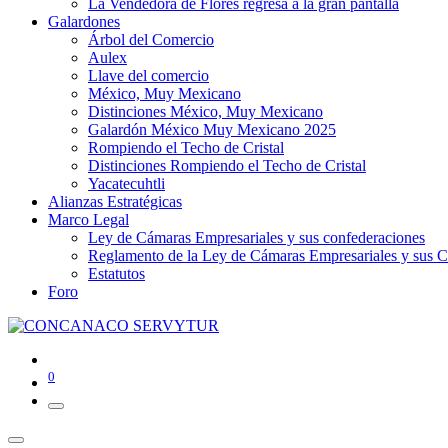
La Vendedora de Flores regresa a la gran pantalla
Galardones
Árbol del Comercio
Aulex
Llave del comercio
México, Muy Mexicano
Distinciones México, Muy Mexicano
Galardón México Muy Mexicano 2025
Rompiendo el Techo de Cristal
Distinciones Rompiendo el Techo de Cristal
Yacatecuhtli
Alianzas Estratégicas
Marco Legal
Ley de Cámaras Empresariales y sus confederaciones
Reglamento de la Ley de Cámaras Empresariales y sus C
Estatutos
Foro
0