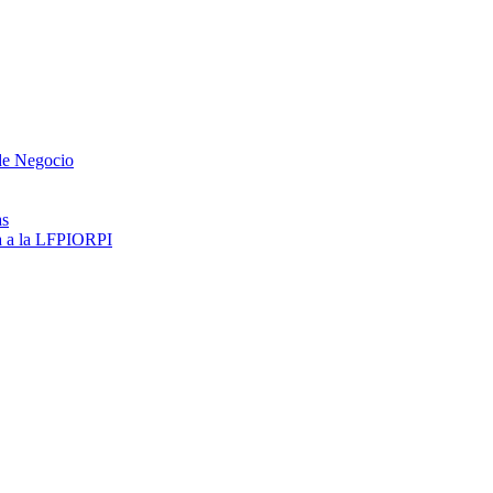
 de Negocio
as
ma a la LFPIORPI