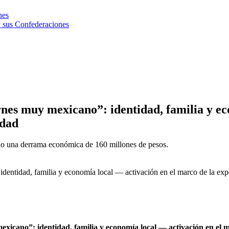
nes
 sus Confederaciones
y mexicano”: identidad, familia y econo
idad
ando una derrama económica de 160 millones de pesos.
d, familia y economía local — activación en el marco de la expo H
 identidad, familia y economía local — activación en el marc