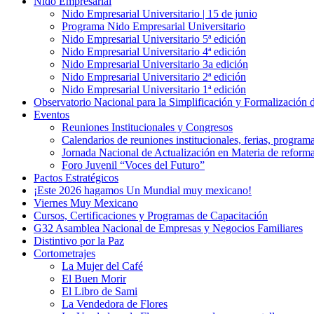
Nido Empresarial
Nido Empresarial Universitario | 15 de junio
Programa Nido Empresarial Universitario
Nido Empresarial Universitario 5ª edición
Nido Empresarial Universitario 4ª edición
Nido Empresarial Universitario 3a edición
Nido Empresarial Universitario 2ª edición
Nido Empresarial Universitario 1ª edición
Observatorio Nacional para la Simplificación y Formalización
Eventos
Reuniones Institucionales y Congresos
Calendarios de reuniones institucionales, ferias, program
Jornada Nacional de Actualización en Materia de refor
Foro Juvenil “Voces del Futuro”
Pactos Estratégicos
¡Este 2026 hagamos Un Mundial muy mexicano!
Viernes Muy Mexicano
Cursos, Certificaciones y Programas de Capacitación
G32 Asamblea Nacional de Empresas y Negocios Familiares
Distintivo por la Paz
Cortometrajes
La Mujer del Café
El Buen Morir
El Libro de Sami
La Vendedora de Flores