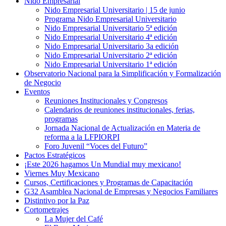
Nido Empresarial
Nido Empresarial Universitario | 15 de junio
Programa Nido Empresarial Universitario
Nido Empresarial Universitario 5ª edición
Nido Empresarial Universitario 4ª edición
Nido Empresarial Universitario 3a edición
Nido Empresarial Universitario 2ª edición
Nido Empresarial Universitario 1ª edición
Observatorio Nacional para la Simplificación y Formalización
de Negocio
Eventos
Reuniones Institucionales y Congresos
Calendarios de reuniones institucionales, ferias,
programas
Jornada Nacional de Actualización en Materia de
reforma a la LFPIORPI
Foro Juvenil “Voces del Futuro”
Pactos Estratégicos
¡Este 2026 hagamos Un Mundial muy mexicano!
Viernes Muy Mexicano
Cursos, Certificaciones y Programas de Capacitación
G32 Asamblea Nacional de Empresas y Negocios Familiares
Distintivo por la Paz
Cortometrajes
La Mujer del Café