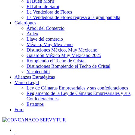
El Buen Morir
El Libro de Sami
La Vendedora de Flores
La Vendedora de Flores regresa a la gran pantalla
Galardones
Árbol del Comercio
Aulex
Llave del comercio
México, Muy Mexicano
Distinciones México, Muy Mexicano
Galardón México Muy Mexicano 2025
Rompiendo el Techo de Cristal
Distinciones Rompiendo el Techo de Cristal
Yacatecuhtli
Alianzas Estratégicas
Marco Legal
Ley de Cámaras Empresariales y sus confederaciones
Reglamento de la Ley de Cámaras Empresariales y sus
Confederaciones
Estatutos
Foro