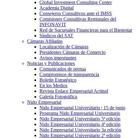
Global Investment Consulting Center
Academia Digital
Consejeros Consultivos ante el IMSS
Comisiones Consultivas Regionales del
INFONAVIT
Red de Sucursales Financieras para el Bienestar
Síndicos del SAT
Cámaras Afiliadas
Localización de Cámaras
Presidentes Cámaras de Comercio
Avisos importantes
Noticias y Publicaciones
Comunicados de prensa
Compromisos de transparencia
Boletín Estratégico
En los Medios
Revista Enlace Empresarial Actitud
Galería Fotográfica
Nido Empresarial
Nido Empresarial Universitario | 15 de junio
Programa Nido Empresarial Universitario
Nido Empresarial Universitario 5ª edición
Nido Empresarial Universitario 4ª edición
Nido Empresarial Universitario 3a edición
Nido Empresarial Universitario 2ª edición