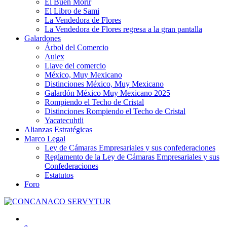
El Buen Morir
El Libro de Sami
La Vendedora de Flores
La Vendedora de Flores regresa a la gran pantalla
Galardones
Árbol del Comercio
Aulex
Llave del comercio
México, Muy Mexicano
Distinciones México, Muy Mexicano
Galardón México Muy Mexicano 2025
Rompiendo el Techo de Cristal
Distinciones Rompiendo el Techo de Cristal
Yacatecuhtli
Alianzas Estratégicas
Marco Legal
Ley de Cámaras Empresariales y sus confederaciones
Reglamento de la Ley de Cámaras Empresariales y sus
Confederaciones
Estatutos
Foro