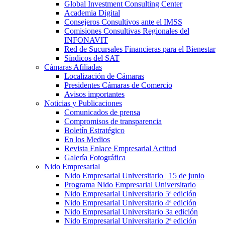
Global Investment Consulting Center
Academia Digital
Consejeros Consultivos ante el IMSS
Comisiones Consultivas Regionales del
INFONAVIT
Red de Sucursales Financieras para el Bienestar
Síndicos del SAT
Cámaras Afiliadas
Localización de Cámaras
Presidentes Cámaras de Comercio
Avisos importantes
Noticias y Publicaciones
Comunicados de prensa
Compromisos de transparencia
Boletín Estratégico
En los Medios
Revista Enlace Empresarial Actitud
Galería Fotográfica
Nido Empresarial
Nido Empresarial Universitario | 15 de junio
Programa Nido Empresarial Universitario
Nido Empresarial Universitario 5ª edición
Nido Empresarial Universitario 4ª edición
Nido Empresarial Universitario 3a edición
Nido Empresarial Universitario 2ª edición