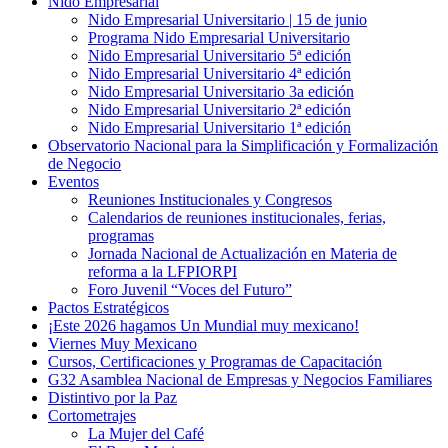
Nido Empresarial
Nido Empresarial Universitario | 15 de junio
Programa Nido Empresarial Universitario
Nido Empresarial Universitario 5ª edición
Nido Empresarial Universitario 4ª edición
Nido Empresarial Universitario 3a edición
Nido Empresarial Universitario 2ª edición
Nido Empresarial Universitario 1ª edición
Observatorio Nacional para la Simplificación y Formalización
de Negocio
Eventos
Reuniones Institucionales y Congresos
Calendarios de reuniones institucionales, ferias,
programas
Jornada Nacional de Actualización en Materia de
reforma a la LFPIORPI
Foro Juvenil “Voces del Futuro”
Pactos Estratégicos
¡Este 2026 hagamos Un Mundial muy mexicano!
Viernes Muy Mexicano
Cursos, Certificaciones y Programas de Capacitación
G32 Asamblea Nacional de Empresas y Negocios Familiares
Distintivo por la Paz
Cortometrajes
La Mujer del Café