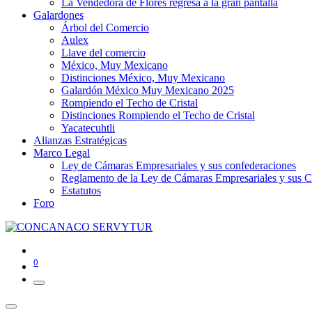
La Vendedora de Flores regresa a la gran pantalla
Galardones
Árbol del Comercio
Aulex
Llave del comercio
México, Muy Mexicano
Distinciones México, Muy Mexicano
Galardón México Muy Mexicano 2025
Rompiendo el Techo de Cristal
Distinciones Rompiendo el Techo de Cristal
Yacatecuhtli
Alianzas Estratégicas
Marco Legal
Ley de Cámaras Empresariales y sus confederaciones
Reglamento de la Ley de Cámaras Empresariales y sus C
Estatutos
Foro
0