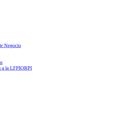
 de Negocio
as
ma a la LFPIORPI