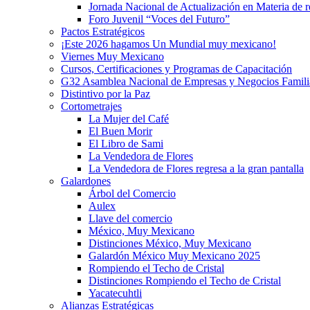
Jornada Nacional de Actualización en Materia de
Foro Juvenil “Voces del Futuro”
Pactos Estratégicos
¡Este 2026 hagamos Un Mundial muy mexicano!
Viernes Muy Mexicano
Cursos, Certificaciones y Programas de Capacitación
G32 Asamblea Nacional de Empresas y Negocios Famili
Distintivo por la Paz
Cortometrajes
La Mujer del Café
El Buen Morir
El Libro de Sami
La Vendedora de Flores
La Vendedora de Flores regresa a la gran pantalla
Galardones
Árbol del Comercio
Aulex
Llave del comercio
México, Muy Mexicano
Distinciones México, Muy Mexicano
Galardón México Muy Mexicano 2025
Rompiendo el Techo de Cristal
Distinciones Rompiendo el Techo de Cristal
Yacatecuhtli
Alianzas Estratégicas