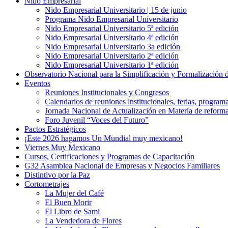
Nido Empresarial
Nido Empresarial Universitario | 15 de junio
Programa Nido Empresarial Universitario
Nido Empresarial Universitario 5ª edición
Nido Empresarial Universitario 4ª edición
Nido Empresarial Universitario 3a edición
Nido Empresarial Universitario 2ª edición
Nido Empresarial Universitario 1ª edición
Observatorio Nacional para la Simplificación y Formalización
Eventos
Reuniones Institucionales y Congresos
Calendarios de reuniones institucionales, ferias, program
Jornada Nacional de Actualización en Materia de refor
Foro Juvenil “Voces del Futuro”
Pactos Estratégicos
¡Este 2026 hagamos Un Mundial muy mexicano!
Viernes Muy Mexicano
Cursos, Certificaciones y Programas de Capacitación
G32 Asamblea Nacional de Empresas y Negocios Familiares
Distintivo por la Paz
Cortometrajes
La Mujer del Café
El Buen Morir
El Libro de Sami
La Vendedora de Flores