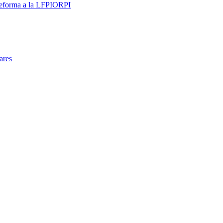
 reforma a la LFPIORPI
ares