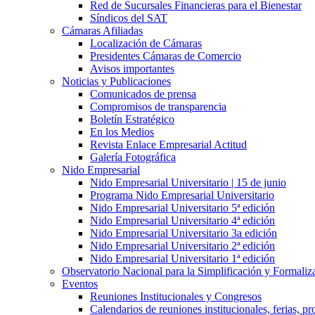
Red de Sucursales Financieras para el Bienestar
Síndicos del SAT
Cámaras Afiliadas
Localización de Cámaras
Presidentes Cámaras de Comercio
Avisos importantes
Noticias y Publicaciones
Comunicados de prensa
Compromisos de transparencia
Boletín Estratégico
En los Medios
Revista Enlace Empresarial Actitud
Galería Fotográfica
Nido Empresarial
Nido Empresarial Universitario | 15 de junio
Programa Nido Empresarial Universitario
Nido Empresarial Universitario 5ª edición
Nido Empresarial Universitario 4ª edición
Nido Empresarial Universitario 3a edición
Nido Empresarial Universitario 2ª edición
Nido Empresarial Universitario 1ª edición
Observatorio Nacional para la Simplificación y Formali
Eventos
Reuniones Institucionales y Congresos
Calendarios de reuniones institucionales, ferias, p