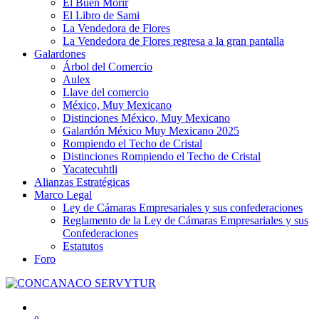
El Buen Morir
El Libro de Sami
La Vendedora de Flores
La Vendedora de Flores regresa a la gran pantalla
Galardones
Árbol del Comercio
Aulex
Llave del comercio
México, Muy Mexicano
Distinciones México, Muy Mexicano
Galardón México Muy Mexicano 2025
Rompiendo el Techo de Cristal
Distinciones Rompiendo el Techo de Cristal
Yacatecuhtli
Alianzas Estratégicas
Marco Legal
Ley de Cámaras Empresariales y sus confederaciones
Reglamento de la Ley de Cámaras Empresariales y sus
Confederaciones
Estatutos
Foro