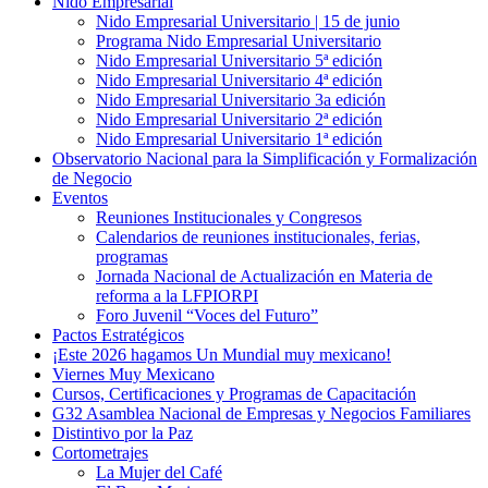
Nido Empresarial
Nido Empresarial Universitario | 15 de junio
Programa Nido Empresarial Universitario
Nido Empresarial Universitario 5ª edición
Nido Empresarial Universitario 4ª edición
Nido Empresarial Universitario 3a edición
Nido Empresarial Universitario 2ª edición
Nido Empresarial Universitario 1ª edición
Observatorio Nacional para la Simplificación y Formalización
de Negocio
Eventos
Reuniones Institucionales y Congresos
Calendarios de reuniones institucionales, ferias,
programas
Jornada Nacional de Actualización en Materia de
reforma a la LFPIORPI
Foro Juvenil “Voces del Futuro”
Pactos Estratégicos
¡Este 2026 hagamos Un Mundial muy mexicano!
Viernes Muy Mexicano
Cursos, Certificaciones y Programas de Capacitación
G32 Asamblea Nacional de Empresas y Negocios Familiares
Distintivo por la Paz
Cortometrajes
La Mujer del Café