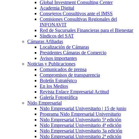
Global Investment Consulting Center
Academia Digital
Consejeros Consultivos ante el IMSS
Comisiones Consultivas Regionales del
INFONAVIT
Red de Sucursales Financieras para el Bienestar
Síndicos del SAT
Cámaras Afiliadas
Localización de Cámaras
Presidentes Cámaras de Comercio
Avisos importantes
Noticias y Publicaciones
Comunicados de prensa
Compromisos de transparencia
Boletín Estratégico
En los Medios
Revista Enlace Empresarial Actitud
Galería Fotográfica
Nido Empresarial
Nido Empresarial Universitario | 15 de junio
Programa Nido Empresarial Universitario
Nido Empresarial Universitario 5ª edición
Nido Empresarial Universitario 4ª edición
Nido Empresarial Universitario 3a edición
Nido Empresarial Universitario 2ª edición