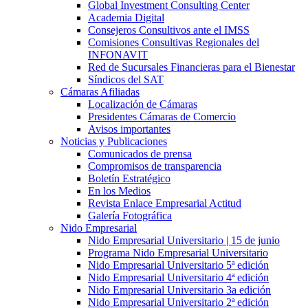
Global Investment Consulting Center
Academia Digital
Consejeros Consultivos ante el IMSS
Comisiones Consultivas Regionales del
INFONAVIT
Red de Sucursales Financieras para el Bienestar
Síndicos del SAT
Cámaras Afiliadas
Localización de Cámaras
Presidentes Cámaras de Comercio
Avisos importantes
Noticias y Publicaciones
Comunicados de prensa
Compromisos de transparencia
Boletín Estratégico
En los Medios
Revista Enlace Empresarial Actitud
Galería Fotográfica
Nido Empresarial
Nido Empresarial Universitario | 15 de junio
Programa Nido Empresarial Universitario
Nido Empresarial Universitario 5ª edición
Nido Empresarial Universitario 4ª edición
Nido Empresarial Universitario 3a edición
Nido Empresarial Universitario 2ª edición