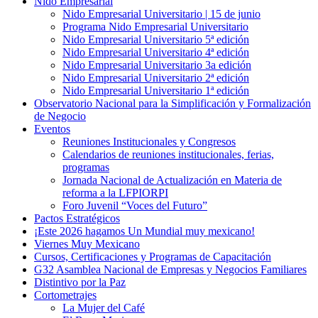
Nido Empresarial
Nido Empresarial Universitario | 15 de junio
Programa Nido Empresarial Universitario
Nido Empresarial Universitario 5ª edición
Nido Empresarial Universitario 4ª edición
Nido Empresarial Universitario 3a edición
Nido Empresarial Universitario 2ª edición
Nido Empresarial Universitario 1ª edición
Observatorio Nacional para la Simplificación y Formalización
de Negocio
Eventos
Reuniones Institucionales y Congresos
Calendarios de reuniones institucionales, ferias,
programas
Jornada Nacional de Actualización en Materia de
reforma a la LFPIORPI
Foro Juvenil “Voces del Futuro”
Pactos Estratégicos
¡Este 2026 hagamos Un Mundial muy mexicano!
Viernes Muy Mexicano
Cursos, Certificaciones y Programas de Capacitación
G32 Asamblea Nacional de Empresas y Negocios Familiares
Distintivo por la Paz
Cortometrajes
La Mujer del Café