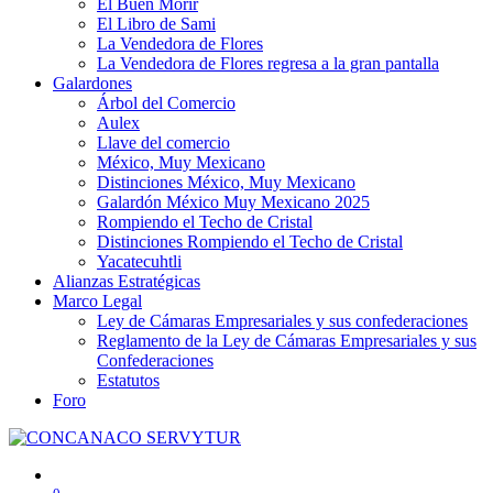
El Buen Morir
El Libro de Sami
La Vendedora de Flores
La Vendedora de Flores regresa a la gran pantalla
Galardones
Árbol del Comercio
Aulex
Llave del comercio
México, Muy Mexicano
Distinciones México, Muy Mexicano
Galardón México Muy Mexicano 2025
Rompiendo el Techo de Cristal
Distinciones Rompiendo el Techo de Cristal
Yacatecuhtli
Alianzas Estratégicas
Marco Legal
Ley de Cámaras Empresariales y sus confederaciones
Reglamento de la Ley de Cámaras Empresariales y sus
Confederaciones
Estatutos
Foro