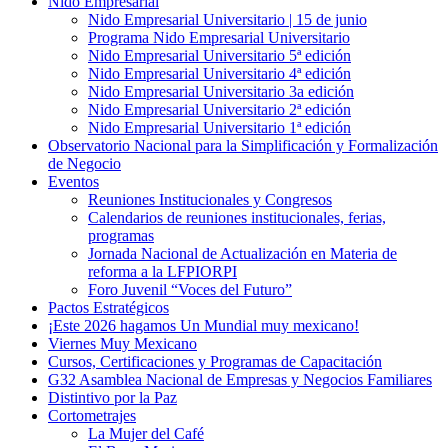
Nido Empresarial
Nido Empresarial Universitario | 15 de junio
Programa Nido Empresarial Universitario
Nido Empresarial Universitario 5ª edición
Nido Empresarial Universitario 4ª edición
Nido Empresarial Universitario 3a edición
Nido Empresarial Universitario 2ª edición
Nido Empresarial Universitario 1ª edición
Observatorio Nacional para la Simplificación y Formalización
de Negocio
Eventos
Reuniones Institucionales y Congresos
Calendarios de reuniones institucionales, ferias,
programas
Jornada Nacional de Actualización en Materia de
reforma a la LFPIORPI
Foro Juvenil “Voces del Futuro”
Pactos Estratégicos
¡Este 2026 hagamos Un Mundial muy mexicano!
Viernes Muy Mexicano
Cursos, Certificaciones y Programas de Capacitación
G32 Asamblea Nacional de Empresas y Negocios Familiares
Distintivo por la Paz
Cortometrajes
La Mujer del Café