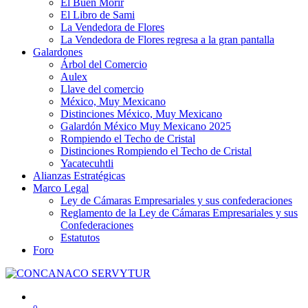
El Buen Morir
El Libro de Sami
La Vendedora de Flores
La Vendedora de Flores regresa a la gran pantalla
Galardones
Árbol del Comercio
Aulex
Llave del comercio
México, Muy Mexicano
Distinciones México, Muy Mexicano
Galardón México Muy Mexicano 2025
Rompiendo el Techo de Cristal
Distinciones Rompiendo el Techo de Cristal
Yacatecuhtli
Alianzas Estratégicas
Marco Legal
Ley de Cámaras Empresariales y sus confederaciones
Reglamento de la Ley de Cámaras Empresariales y sus
Confederaciones
Estatutos
Foro