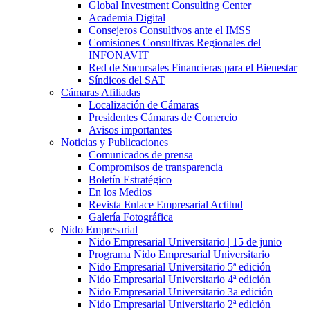
Global Investment Consulting Center
Academia Digital
Consejeros Consultivos ante el IMSS
Comisiones Consultivas Regionales del
INFONAVIT
Red de Sucursales Financieras para el Bienestar
Síndicos del SAT
Cámaras Afiliadas
Localización de Cámaras
Presidentes Cámaras de Comercio
Avisos importantes
Noticias y Publicaciones
Comunicados de prensa
Compromisos de transparencia
Boletín Estratégico
En los Medios
Revista Enlace Empresarial Actitud
Galería Fotográfica
Nido Empresarial
Nido Empresarial Universitario | 15 de junio
Programa Nido Empresarial Universitario
Nido Empresarial Universitario 5ª edición
Nido Empresarial Universitario 4ª edición
Nido Empresarial Universitario 3a edición
Nido Empresarial Universitario 2ª edición