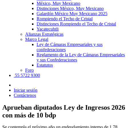
México, Muy Mexicano
Distinciones México, Muy Mexicano
Galardón México Muy Mexicano 2025
Rompiendo el Techo de Cristal
Distinciones Rompiendo el Techo de Cristal
Yacatecuhtli
Alianzas Estratégicas
Marco Legal
Ley de Cámaras Empresariales y sus
confederaciones
Reglamento de la Ley de Cámaras Empresariales
y sus Confederaciones
Estatutos
Foro
55 5722 9300
Iniciar sesión
Contáctenos
Aprueban diputados Ley de Ingresos 2026
con más de 10 bdp
Se contempla el próximo año un endeudamiento interno de 1.78