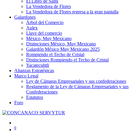
El Libro de Sami
La Vendedora de Flores
La Vendedora de Flores regresa a la gran pantalla
Galardones
Árbol del Comercio
Aulex
Llave del comercio
México, Muy Mexicano
Distinciones México, Muy Mexicano
Galardón México Muy Mexicano 2025
Rompiendo el Techo de Cristal
Distinciones Rompiendo el Techo de Cristal
Yacatecuhtli
Alianzas Estratégicas
Marco Legal
Ley de Cámaras Empresariales y sus confederaciones
Reglamento de la Ley de Cámaras Empresariales y sus
Confederaciones
Estatutos
Foro
0