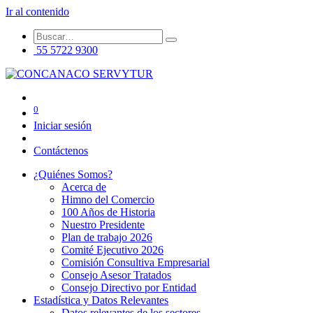
Ir al contenido
55 5722 9300
0
Iniciar sesión
Contáctenos
¿Quiénes Somos?
Acerca de
Himno del Comercio
100 Años de Historia
Nuestro Presidente
Plan de trabajo 2026
Comité Ejecutivo 2026
Comisión Consultiva Empresarial
Consejo Asesor Tratados
Consejo Directivo por Entidad
Estadística y Datos Relevantes
Datos relevantes de los sectores