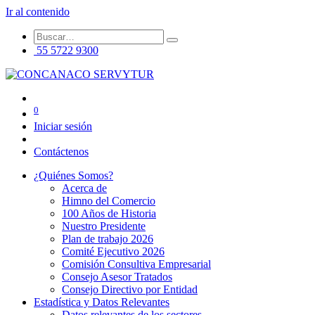
Ir al contenido
55 5722 9300
0
Iniciar sesión
Contáctenos
¿Quiénes Somos?
Acerca de
Himno del Comercio
100 Años de Historia
Nuestro Presidente
Plan de trabajo 2026
Comité Ejecutivo 2026
Comisión Consultiva Empresarial
Consejo Asesor Tratados
Consejo Directivo por Entidad
Estadística y Datos Relevantes
Datos relevantes de los sectores