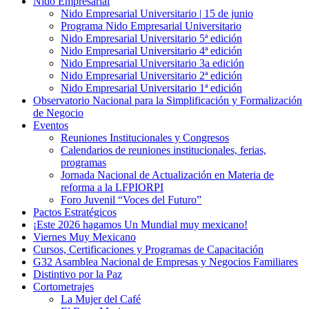
Nido Empresarial
Nido Empresarial Universitario | 15 de junio
Programa Nido Empresarial Universitario
Nido Empresarial Universitario 5ª edición
Nido Empresarial Universitario 4ª edición
Nido Empresarial Universitario 3a edición
Nido Empresarial Universitario 2ª edición
Nido Empresarial Universitario 1ª edición
Observatorio Nacional para la Simplificación y Formalización
de Negocio
Eventos
Reuniones Institucionales y Congresos
Calendarios de reuniones institucionales, ferias,
programas
Jornada Nacional de Actualización en Materia de
reforma a la LFPIORPI
Foro Juvenil “Voces del Futuro”
Pactos Estratégicos
¡Este 2026 hagamos Un Mundial muy mexicano!
Viernes Muy Mexicano
Cursos, Certificaciones y Programas de Capacitación
G32 Asamblea Nacional de Empresas y Negocios Familiares
Distintivo por la Paz
Cortometrajes
La Mujer del Café