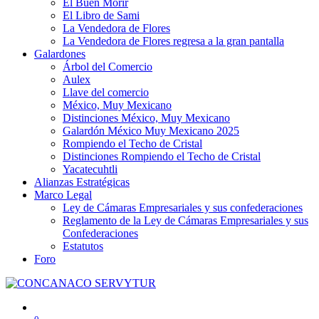
El Buen Morir
El Libro de Sami
La Vendedora de Flores
La Vendedora de Flores regresa a la gran pantalla
Galardones
Árbol del Comercio
Aulex
Llave del comercio
México, Muy Mexicano
Distinciones México, Muy Mexicano
Galardón México Muy Mexicano 2025
Rompiendo el Techo de Cristal
Distinciones Rompiendo el Techo de Cristal
Yacatecuhtli
Alianzas Estratégicas
Marco Legal
Ley de Cámaras Empresariales y sus confederaciones
Reglamento de la Ley de Cámaras Empresariales y sus
Confederaciones
Estatutos
Foro