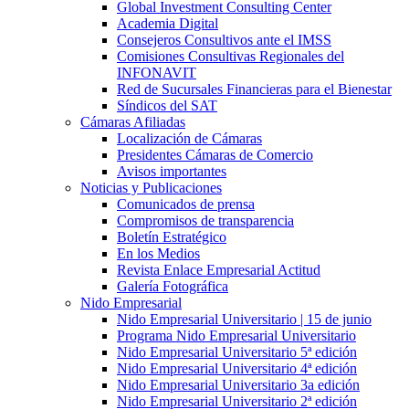
Global Investment Consulting Center
Academia Digital
Consejeros Consultivos ante el IMSS
Comisiones Consultivas Regionales del
INFONAVIT
Red de Sucursales Financieras para el Bienestar
Síndicos del SAT
Cámaras Afiliadas
Localización de Cámaras
Presidentes Cámaras de Comercio
Avisos importantes
Noticias y Publicaciones
Comunicados de prensa
Compromisos de transparencia
Boletín Estratégico
En los Medios
Revista Enlace Empresarial Actitud
Galería Fotográfica
Nido Empresarial
Nido Empresarial Universitario | 15 de junio
Programa Nido Empresarial Universitario
Nido Empresarial Universitario 5ª edición
Nido Empresarial Universitario 4ª edición
Nido Empresarial Universitario 3a edición
Nido Empresarial Universitario 2ª edición