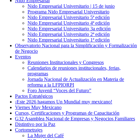
Nido Empresarial
Nido Empresarial Universitario | 15 de junio
Programa Nido Empresarial Universitario
Nido Empresarial Universitario 5ª edición
Nido Empresarial Universitario 4ª edición
Nido Empresarial Universitario 3a edición
Nido Empresarial Universitario 2ª edición
Nido Empresarial Universitario 1ª edición
Observatorio Nacional para la Simplificación y Formalización
de Negocio
Eventos
Reuniones Institucionales y Congresos
Calendarios de reuniones institucionales, ferias,
programas
Jornada Nacional de Actualización en Materia de
reforma a la LFPIORPI
Foro Juvenil “Voces del Futuro”
Pactos Estratégicos
¡Este 2026 hagamos Un Mundial muy mexicano!
Viernes Muy Mexicano
Cursos, Certificaciones y Programas de Capacitación
G32 Asamblea Nacional de Empresas y Negocios Familiares
Distintivo por la Paz
Cortometrajes
La Mujer del Café