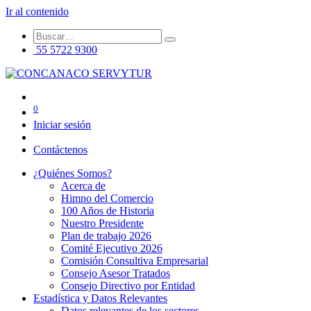
Ir al contenido
55 5722 9300
0
Iniciar sesión
Contáctenos
¿Quiénes Somos?
Acerca de
Himno del Comercio
100 Años de Historia
Nuestro Presidente
Plan de trabajo 2026
Comité Ejecutivo 2026
Comisión Consultiva Empresarial
Consejo Asesor Tratados
Consejo Directivo por Entidad
Estadística y Datos Relevantes
Datos relevantes de los sectores