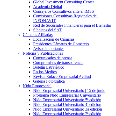
Global Investment Consulting Center
Academia Digital
Consejeros Consultivos ante el IMSS
Comisiones Consultivas Regionales del
INFONAVIT
Red de Sucursales Financieras para el Bienestar
Síndicos del SAT
Cámaras Afiliadas
Localización de Cámaras
Presidentes Cámaras de Comercio
Avisos importantes
Noticias y Publicaciones
Comunicados de prensa
Compromisos de transparencia
Boletín Estratégico
En los Medios
Revista Enlace Empresarial Actitud
Galería Fotográfica
Nido Empresarial
Nido Empresarial Universitario | 15 de junio
Programa Nido Empresarial Universitario
Nido Empresarial Universitario 5ª edición
Nido Empresarial Universitario 4ª edición
Nido Empresarial Universitario 3a edición
Nido Empresarial Universitario 2ª edición