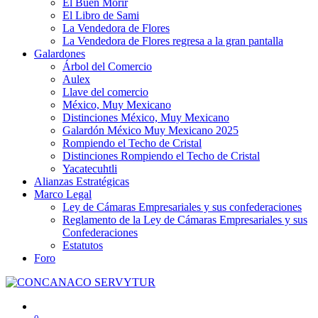
El Buen Morir
El Libro de Sami
La Vendedora de Flores
La Vendedora de Flores regresa a la gran pantalla
Galardones
Árbol del Comercio
Aulex
Llave del comercio
México, Muy Mexicano
Distinciones México, Muy Mexicano
Galardón México Muy Mexicano 2025
Rompiendo el Techo de Cristal
Distinciones Rompiendo el Techo de Cristal
Yacatecuhtli
Alianzas Estratégicas
Marco Legal
Ley de Cámaras Empresariales y sus confederaciones
Reglamento de la Ley de Cámaras Empresariales y sus
Confederaciones
Estatutos
Foro