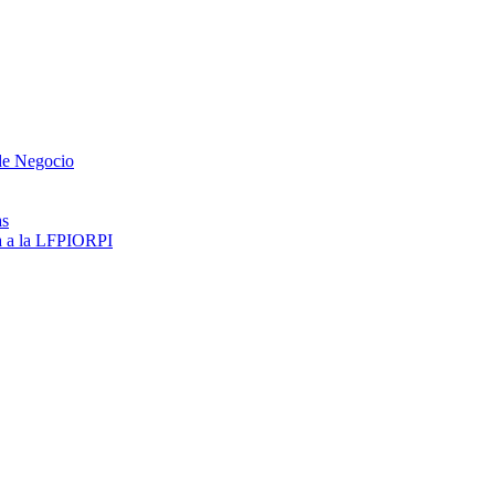
 de Negocio
as
ma a la LFPIORPI