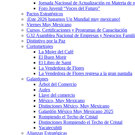
Jornada Nacional de Actualización en Materia de
Foro Juvenil “Voces del Futuro”
Pactos Estratégicos
¡Este 2026 hagamos Un Mundial muy mexicano!
Viernes Muy Mexicano
Cursos, Certificaciones y Programas de Capacitación
G32 Asamblea Nacional de Empresas y Negocios Famili
Distintivo por la Paz
Cortometrajes
La Mujer del Café
El Buen Morir
El Libro de Sami
La Vendedora de Flores
La Vendedora de Flores regresa a la gran pantalla
Galardones
Árbol del Comercio
Aulex
Llave del comercio
México, Muy Mexicano
Distinciones México, Muy Mexicano
Galardón México Muy Mexicano 2025
Rompiendo el Techo de Cristal
Distinciones Rompiendo el Techo de Cristal
Yacatecuhtli
Alianzas Estratégicas