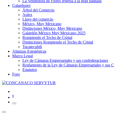
La Vendedora de Flores regresa a la gran pantalla
Galardones
Árbol del Comercio
Aulex
Llave del comercio
México, Muy Mexicano
Distinciones México, Muy Mexicano
Galardón México Muy Mexicano 2025
Rompiendo el Techo de Cristal
Distinciones Rompiendo el Techo de Cristal
Yacatecuhtli
Alianzas Estratégicas
Marco Legal
Ley de Cámaras Empresariales y sus confederaciones
Reglamento de la Ley de Cámaras Empresariales y sus C
Estatutos
Foro
0