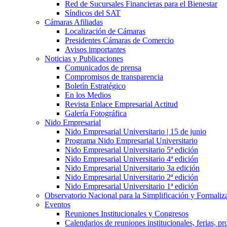
Red de Sucursales Financieras para el Bienestar
Síndicos del SAT
Cámaras Afiliadas
Localización de Cámaras
Presidentes Cámaras de Comercio
Avisos importantes
Noticias y Publicaciones
Comunicados de prensa
Compromisos de transparencia
Boletín Estratégico
En los Medios
Revista Enlace Empresarial Actitud
Galería Fotográfica
Nido Empresarial
Nido Empresarial Universitario | 15 de junio
Programa Nido Empresarial Universitario
Nido Empresarial Universitario 5ª edición
Nido Empresarial Universitario 4ª edición
Nido Empresarial Universitario 3a edición
Nido Empresarial Universitario 2ª edición
Nido Empresarial Universitario 1ª edición
Observatorio Nacional para la Simplificación y Formali
Eventos
Reuniones Institucionales y Congresos
Calendarios de reuniones institucionales, ferias, p