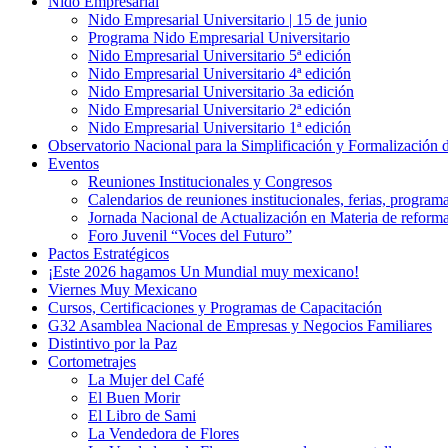
Nido Empresarial
Nido Empresarial Universitario | 15 de junio
Programa Nido Empresarial Universitario
Nido Empresarial Universitario 5ª edición
Nido Empresarial Universitario 4ª edición
Nido Empresarial Universitario 3a edición
Nido Empresarial Universitario 2ª edición
Nido Empresarial Universitario 1ª edición
Observatorio Nacional para la Simplificación y Formalización
Eventos
Reuniones Institucionales y Congresos
Calendarios de reuniones institucionales, ferias, program
Jornada Nacional de Actualización en Materia de refor
Foro Juvenil “Voces del Futuro”
Pactos Estratégicos
¡Este 2026 hagamos Un Mundial muy mexicano!
Viernes Muy Mexicano
Cursos, Certificaciones y Programas de Capacitación
G32 Asamblea Nacional de Empresas y Negocios Familiares
Distintivo por la Paz
Cortometrajes
La Mujer del Café
El Buen Morir
El Libro de Sami
La Vendedora de Flores