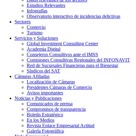
Estudios Relevantes
Infografías
Observatorio interactivo de incidencias delictivas
Sectores
Comercio
Turismo
Servicios y Soluciones
Global Investment Consulting Center
Academia Digital
Consejeros Consultivos ante el IMSS
Comisiones Consultivas Regionales del INFONAVIT
Red de Sucursales Financieras para el Bienestar
Síndicos del SAT
Cámaras Afiliadas
Localización de Cámaras
Presidentes Cámaras de Comercio
Avisos importantes
Noticias y Publicaciones
Comunicados de prensa
Compromisos de transparencia
Boletín Estratégico
En los Medios
Revista Enlace Empresarial Actitud
Galería Fotográfica