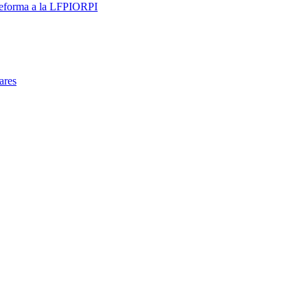
 reforma a la LFPIORPI
ares